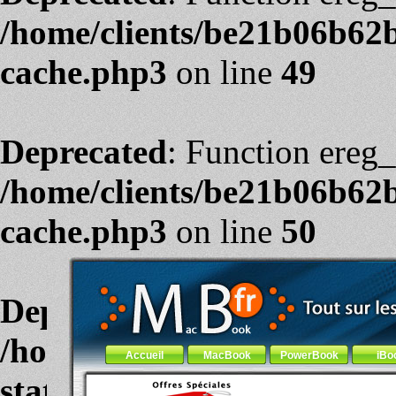
/home/clients/be21b06b62
cache.php3
on line
49
Deprecated
: Function ereg_
/home/clients/be21b06b62
cache.php3
on line
50
PowerBook-fr.com : Tout su
Aller au contenu
-
Aller au menu général
-
Aller au menu de la
Deprecated
: Function ereg(
/home/clients/be21b06b62
Menu général
Accueil
MacBook
PowerBook
iBo
stats.php3
on line
37
Contenu