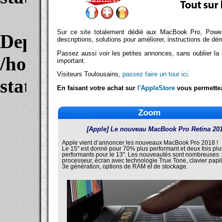
Sur ce site totalement dédié aux MacBook Pro, Power
Deprecated
: Function eregi
descriptions, solutions pour améliorer, instructions de dé
Passez aussi voir les petites annonces, sans oublier la 
/home/clients/be21b06b62
important.
Visiteurs Toulousains,
passez faire un tour ici
.
stats.php3
on line
55
En faisant votre achat sur
l'AppleStore
vous permettez
Zoom
[Apple] Le nouveau MacBook Pro Retina 20
Apple vient d’annoncer les nouveaux MacBook Pro 2018 !
Le 15" est donné pour 70% plus performant et deux fois plu
performants pour le 13". Les nouveautés sont nombreuses :
processeur, écran avec technologie True Tone, clavier papi
3e génération, options de RAM et de stockage.