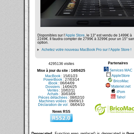
Disponibles sur l’
Apple Store
, le 13" est vendu de 1499€ à
2249€. Il faudra compter de 2799€ à 3299€ pour un 15" sa
option.
Achetez votre nouveau MacBook Pro sur l’Apple Store !
Partenaires
4295136 visites
Services MAC
Mise à jour du site : 14/04/25
AppleStore
MacBook
: 15/01/23
PowerBook
: 27/03/14
BricoMac
iBook
: 06/04/09
Materiel.net
Dossiers
: 14/04/25
Ventes
: 10/02/11
iPom
Achats
: 30/03/09
Taho!
Pièces détachées
: 08/02/10
Machines volées
: 09/09/13
Déclaration de vol
: 08/04/10
News RSS
Deprecated
: Function ereg_replace() is deprecated in
/ho